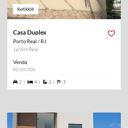
Ref0008
Casa Duplex
Porto Real / RJ
Jardim Real
Venda
R$ 850.000
2 vagas na garagem
4 dormiórios
1 suítes
3 banheiros
2 |
4 |
1 |
3