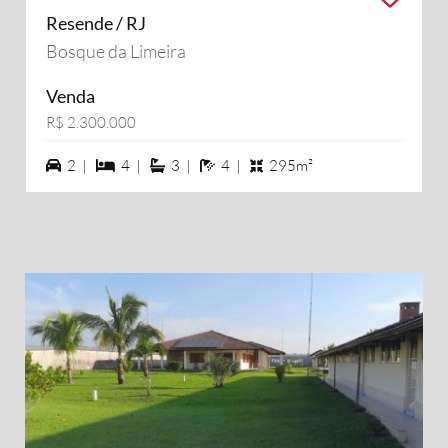
Resende / RJ
Bosque da Limeira
Venda
R$ 2.300.000
2 vagas na garagem
4 dormiórios
3 suítes
4 banheiros
2 |
4 |
3 |
4 |
295m²