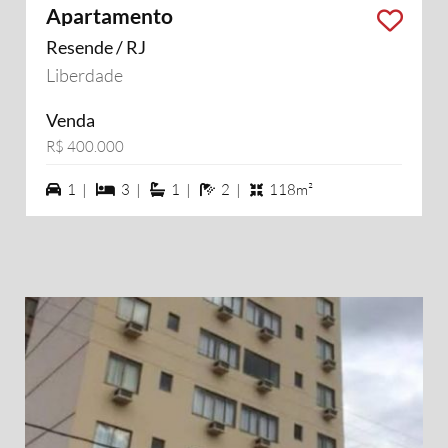
Apartamento
Resende / RJ
Liberdade
Venda
R$ 400.000
1 vagas na garagem
3 dormiórios
1 suítes
2 banheiros
1 |
3 |
1 |
2 |
118m²