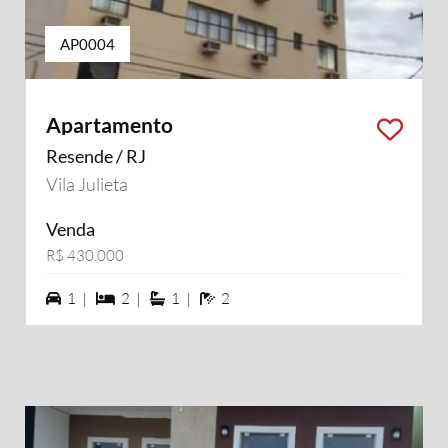
AP0004
Apartamento
Resende / RJ
Vila Julieta
Venda
R$ 430.000
1 vagas na garagem
2 dormiórios
1 suítes
2 banheiros
1 |
2 |
1 |
2