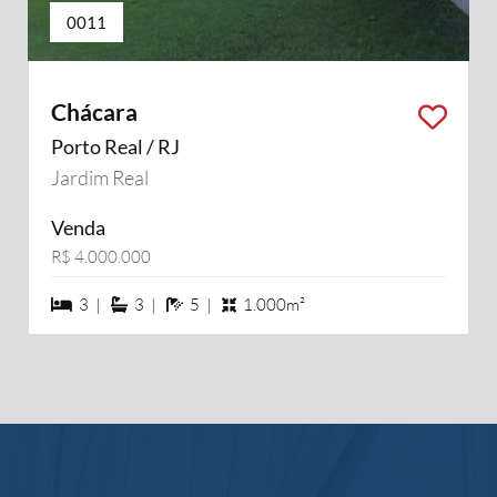
0011
Chácara
Porto Real / RJ
Jardim Real
Venda
R$ 4.000.000
3 dormiórios
3 suítes
5 banheiros
3 |
3 |
5 |
1.000m²